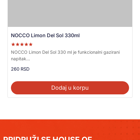
NOCCO Limon Del Sol 330ml
Ocenjeno sa
NOCCO Limon Del Sol 330 ml je funkcionalni gazirani
5.00
napitak...
od 5
260
RSD
Dodaj u korpu
PRIDRUŽI SE HOUSE OF