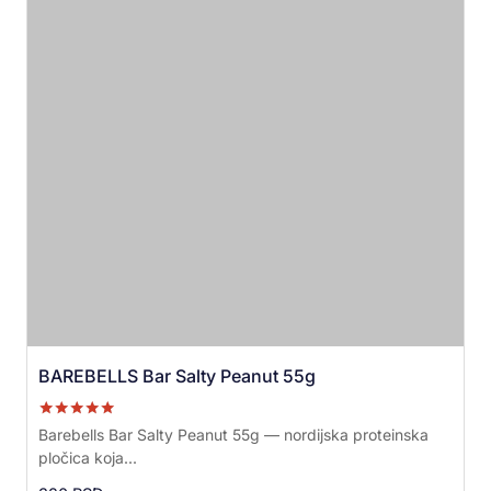
BAREBELLS Bar Salty Peanut 55g
Ocenjeno sa
Barebells Bar Salty Peanut 55g — nordijska proteinska
5.00
pločica koja...
od 5