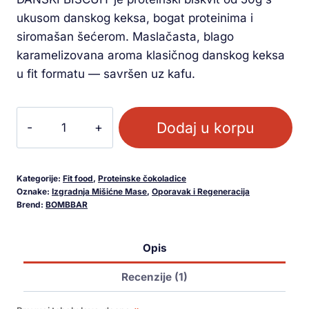
ukusom danskog keksa, bogat proteinima i
siromašan šećerom. Maslačasta, blago
karamelizovana aroma klasičnog danskog keksa
u fit formatu — savršen uz kafu.
Dodaj u korpu
Kategorije:
Fit food
,
Proteinske čokoladice
Oznake:
Izgradnja Mišićne Mase
,
Oporavak i Regeneracija
Brend:
BOMBBAR
Opis
Recenzije (1)