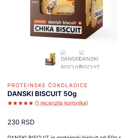
PROTEINSKE ČOKOLADICE
DANSKI BISCUIT 50g
(
1
recenzija korisnika)
Ocenjeno
1
5.00
od 5
230
RSD
na osnovu
ocene
kupca
DANSKI BISCUIT je proteinski biskvit od 50g s