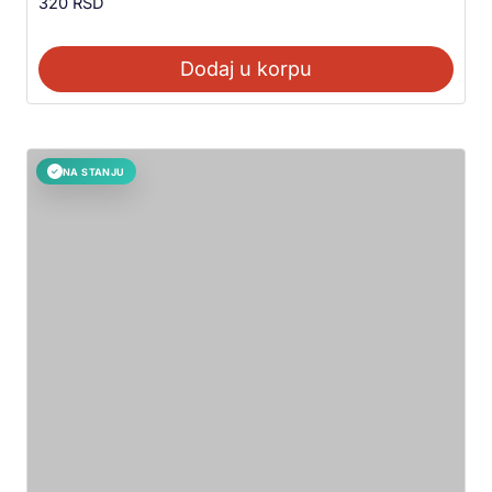
320
RSD
Dodaj u korpu
NA STANJU
✓