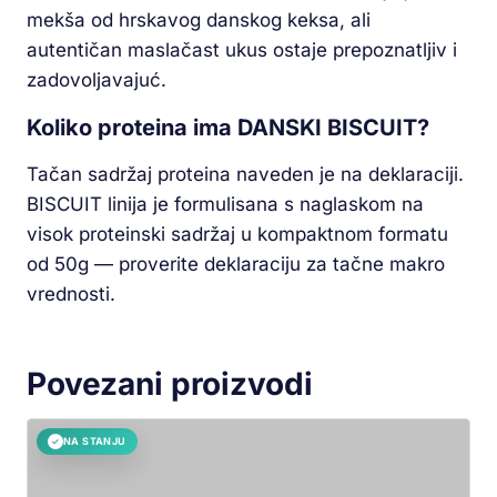
mekša od hrskavog danskog keksa, ali
autentičan maslačast ukus ostaje prepoznatljiv i
zadovoljavajuć.
Koliko proteina ima DANSKI BISCUIT?
Tačan sadržaj proteina naveden je na deklaraciji.
BISCUIT linija je formulisana s naglaskom na
visok proteinski sadržaj u kompaktnom formatu
od 50g — proverite deklaraciju za tačne makro
vrednosti.
Povezani proizvodi
NA STANJU
✓