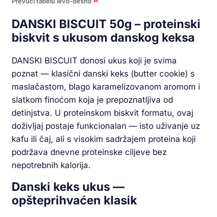
Prevuci tabelu levo-desno
DANSKI BISCUIT 50g – proteinski
biskvit s ukusom danskog keksa
DANSKI BISCUIT donosi ukus koji je svima
poznat — klasični danski keks (butter cookie) s
maslačastom, blago karamelizovanom aromom i
slatkom finoćom koja je prepoznatljiva od
detinjstva. U proteinskom biskvit formatu, ovaj
doživljaj postaje funkcionalan — isto uživanje uz
kafu ili čaj, ali s visokim sadržajem proteina koji
podržava dnevne proteinske ciljeve bez
nepotrebnih kalorija.
Danski keks ukus —
opšteprihvaćen klasik