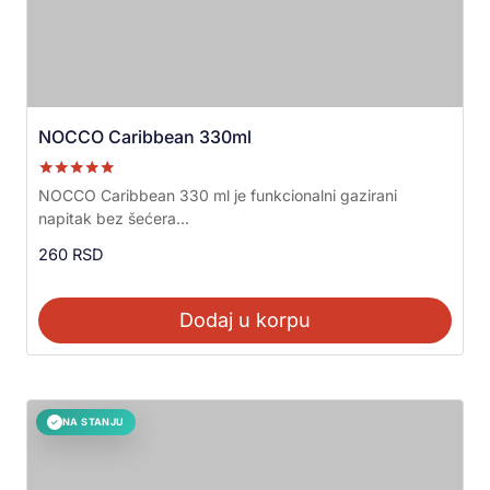
NOCCO Caribbean 330ml
Ocenjeno sa
NOCCO Caribbean 330 ml je funkcionalni gazirani
5.00
napitak bez šećera...
od 5
260
RSD
Dodaj u korpu
NA STANJU
✓