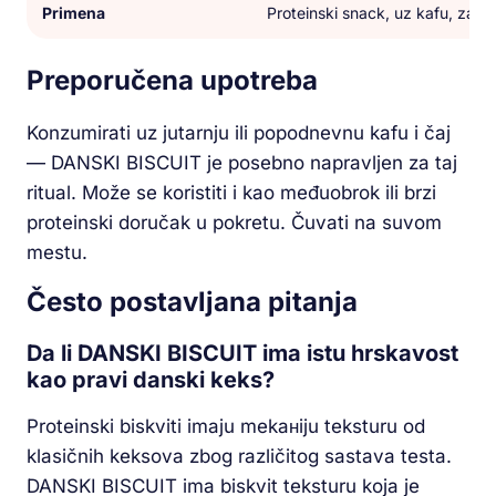
Primena
Proteinski snack, uz kafu, zam
Preporučena upotreba
Konzumirati uz jutarnju ili popodnevnu kafu i čaj
— DANSKI BISCUIT je posebno napravljen za taj
ritual. Može se koristiti i kao međuobrok ili brzi
proteinski doručak u pokretu. Čuvati na suvom
mestu.
Često postavljana pitanja
Da li DANSKI BISCUIT ima istu hrskavost
kao pravi danski keks?
Proteinski biskviti imaju mekaнiju teksturu od
klasičnih keksova zbog različitog sastava testa.
DANSKI BISCUIT ima biskvit teksturu koja je