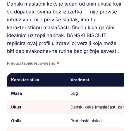
Danski maslačni keks je jedan od onih ukusa koji
se dopadaju svima bez izuzetka — nije previše
intenzivan, nije previše sladak, ima tu
karakterističnu maslačastu finоću koja ga čini
idealnim uz topli napitak. DANSKI BISCUIT
replicira ovaj profil u zdravijoj verziji koja može
biti deo svakodnevne rutine bez grižnje savesti.
Prevuci tabelu levo-desno
Karakteristika
Vrednost
Masa
50g
Ukus
Danski keks (maslačast, karame
Oblik
Proteinski biskvit