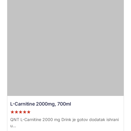
L-Carnitine 2000mg, 700ml
Ocenjeno sa
QNT L-Carnitine 2000 mg Drink je gotov dodatak ishrani
5.00
u...
od 5