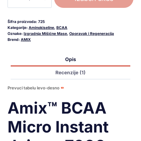
Šifra proizvoda:
725
Kategorije:
Aminokiseline
,
BCAA
Oznake:
Izgradnja Mišićne Mase
,
Oporavak i Regeneracija
Brend:
AMIX
Opis
Recenzije (1)
Prevuci tabelu levo-desno
Amix™ BCAA
Micro Instant