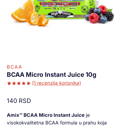
BCAA
BCAA Micro Instant Juice 10g
(
1
recenzija korisnika)
Ocenjeno
1
5.00
od 5
140
RSD
na osnovu
ocene
kupca
Amix™ BCAA Micro Instant Juice
je
visokokvalitetna BCAA formula u prahu koja