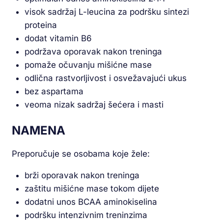
visok sadržaj L-leucina za podršku sintezi
proteina
dodat vitamin B6
podržava oporavak nakon treninga
pomaže očuvanju mišićne mase
odlična rastvorljivost i osvežavajući ukus
bez aspartama
veoma nizak sadržaj šećera i masti
NAMENA
Preporučuje se osobama koje žele:
brži oporavak nakon treninga
zaštitu mišićne mase tokom dijete
dodatni unos BCAA aminokiselina
podršku intenzivnim treninzima