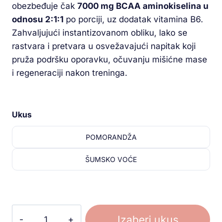
obezbeđuje čak
7000 mg BCAA aminokiselina u
odnosu 2:1:1
po porciji, uz dodatak vitamina B6.
Zahvaljujući instantizovanom obliku, lako se
rastvara i pretvara u osvežavajući napitak koji
pruža podršku oporavku, očuvanju mišićne mase
i regeneraciji nakon treninga.
Ukus
POMORANDŽA
ŠUMSKO VOĆE
Izaberi ukus