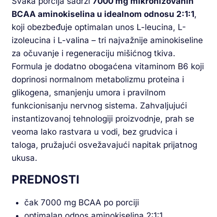
Svaka porcija sadrži
7000 mg mikronizovanih
BCAA aminokiselina u idealnom odnosu 2:1:1
,
koji obezbeđuje optimalan unos L-leucina, L-
izoleucina i L-valina – tri najvažnije aminokiseline
za očuvanje i regeneraciju mišićnog tkiva.
Formula je dodatno obogaćena vitaminom B6 koji
doprinosi normalnom metabolizmu proteina i
glikogena, smanjenju umora i pravilnom
funkcionisanju nervnog sistema. Zahvaljujući
instantizovanoj tehnologiji proizvodnje, prah se
veoma lako rastvara u vodi, bez grudvica i
taloga, pružajući osvežavajući napitak prijatnog
ukusa.
PREDNOSTI
čak 7000 mg BCAA po porciji
optimalan odnos aminokiselina 2:1:1