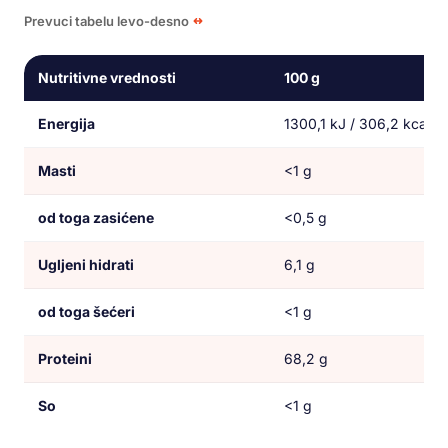
Prevuci tabelu levo-desno
Nutritivne vrednosti
100 g
Energija
1300,1 kJ / 306,2 kcal
Masti
<1 g
od toga zasićene
<0,5 g
Ugljeni hidrati
6,1 g
od toga šećeri
<1 g
Proteini
68,2 g
So
<1 g