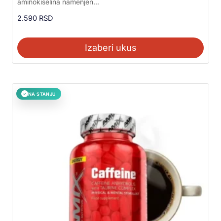
aminokiselina namenjen...
2.590
RSD
Izaberi ukus
NA STANJU
✓