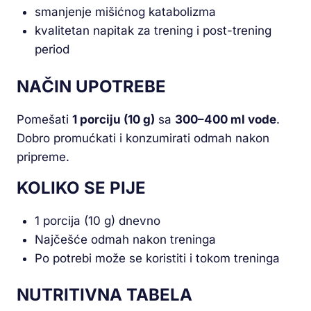
smanjenje mišićnog katabolizma
kvalitetan napitak za trening i post-trening
period
NAČIN UPOTREBE
Pomešati
1 porciju (10 g)
sa
300–400 ml vode
.
Dobro promućkati i konzumirati odmah nakon
pripreme.
KOLIKO SE PIJE
1 porcija (10 g) dnevno
Najčešće odmah nakon treninga
Po potrebi može se koristiti i tokom treninga
NUTRITIVNA TABELA