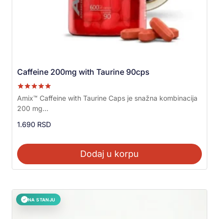
Caffeine 200mg with Taurine 90cps
Ocenjeno sa
Amix™ Caffeine with Taurine Caps je snažna kombinacija
5.00
200 mg...
od 5
1.690
RSD
Dodaj u korpu
NA STANJU
✓