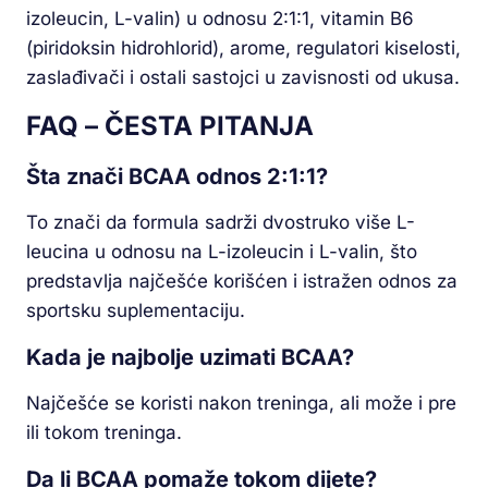
izoleucin, L-valin) u odnosu 2:1:1, vitamin B6
(piridoksin hidrohlorid), arome, regulatori kiselosti,
zaslađivači i ostali sastojci u zavisnosti od ukusa.
FAQ – ČESTA PITANJA
Šta znači BCAA odnos 2:1:1?
To znači da formula sadrži dvostruko više L-
leucina u odnosu na L-izoleucin i L-valin, što
predstavlja najčešće korišćen i istražen odnos za
sportsku suplementaciju.
Kada je najbolje uzimati BCAA?
Najčešće se koristi nakon treninga, ali može i pre
ili tokom treninga.
Da li BCAA pomaže tokom dijete?