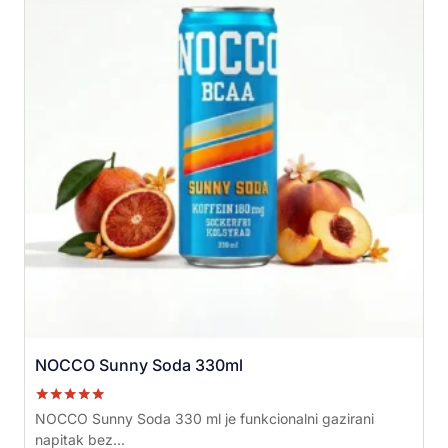
NOCCO Sunny Soda 330ml
Ocenjeno sa
NOCCO Sunny Soda 330 ml je funkcionalni gazirani
5.00
napitak bez...
od 5