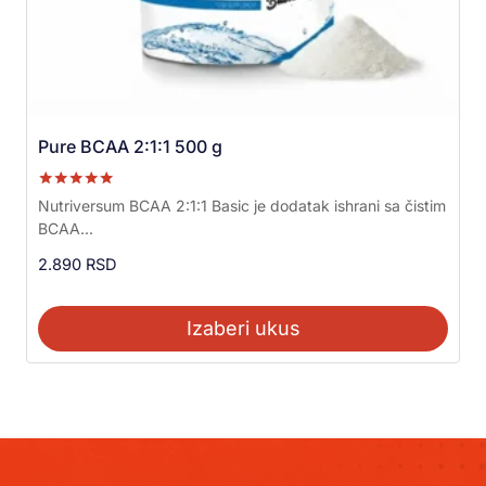
Pure BCAA 2:1:1 500 g
Ocenjeno sa
Nutriversum BCAA 2:1:1 Basic je dodatak ishrani sa čistim
5.00
BCAA...
od 5
2.890
RSD
Izaberi ukus