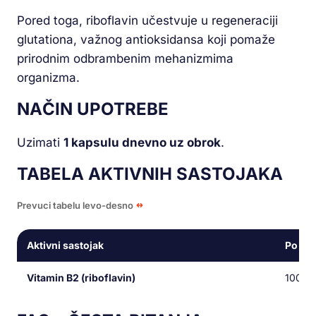
Pored toga, riboflavin učestvuje u regeneraciji
glutationa, važnog antioksidansa koji pomaže
prirodnim odbrambenim mehanizmima
organizma.
NAČIN UPOTREBE
Uzimati
1 kapsulu dnevno uz obrok
.
TABELA AKTIVNIH SASTOJAKA
Prevuci tabelu levo-desno
Aktivni sastojak
Po kap
Vitamin B2 (riboflavin)
100 m