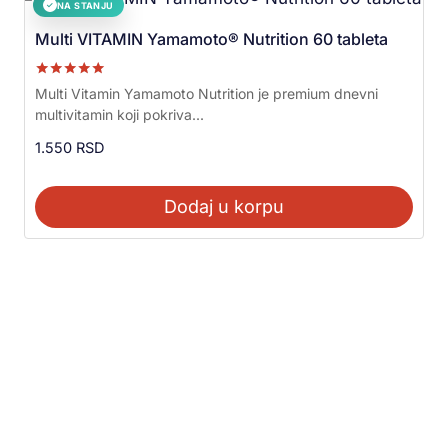
NA STANJU
✓
Multi VITAMIN Yamamoto® Nutrition 60 tableta
Ocenjeno sa
Multi Vitamin Yamamoto Nutrition je premium dnevni
5.00
multivitamin koji pokriva...
od 5
1.550
RSD
Dodaj u korpu