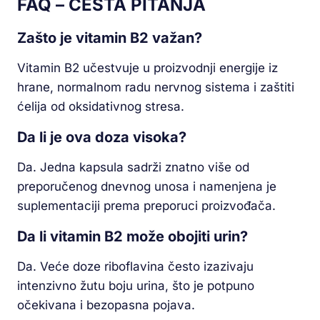
FAQ – ČESTA PITANJA
Zašto je vitamin B2 važan?
Vitamin B2 učestvuje u proizvodnji energije iz
hrane, normalnom radu nervnog sistema i zaštiti
ćelija od oksidativnog stresa.
Da li je ova doza visoka?
Da. Jedna kapsula sadrži znatno više od
preporučenog dnevnog unosa i namenjena je
suplementaciji prema preporuci proizvođača.
Da li vitamin B2 može obojiti urin?
Da. Veće doze riboflavina često izazivaju
intenzivno žutu boju urina, što je potpuno
očekivana i bezopasna pojava.