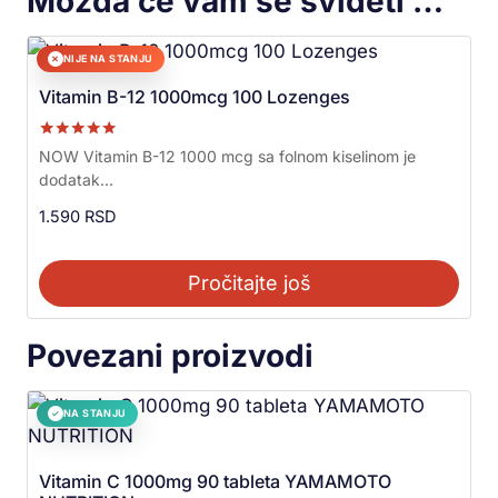
Možda će vam se svideti …
NIJE NA STANJU
✕
Vitamin B-12 1000mcg 100 Lozenges
Ocenjeno sa
NOW Vitamin B-12 1000 mcg sa folnom kiselinom je
5.00
dodatak...
od 5
1.590
RSD
Pročitajte još
Povezani proizvodi
NA STANJU
✓
Vitamin C 1000mg 90 tableta YAMAMOTO