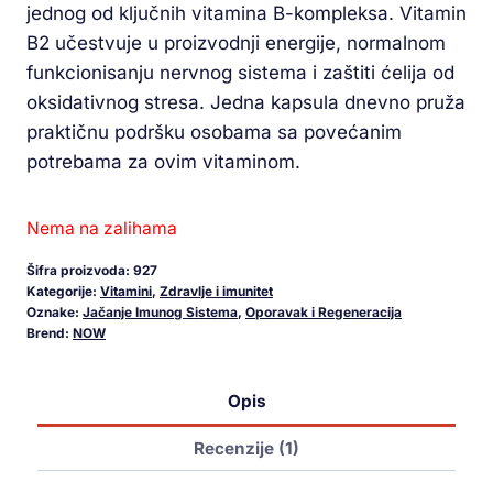
jednog od ključnih vitamina B-kompleksa. Vitamin
B2 učestvuje u proizvodnji energije, normalnom
funkcionisanju nervnog sistema i zaštiti ćelija od
oksidativnog stresa. Jedna kapsula dnevno pruža
praktičnu podršku osobama sa povećanim
potrebama za ovim vitaminom.
Nema na zalihama
Šifra proizvoda:
927
Kategorije:
Vitamini
,
Zdravlje i imunitet
Oznake:
Jačanje Imunog Sistema
,
Oporavak i Regeneracija
Brend:
NOW
Opis
Recenzije (1)