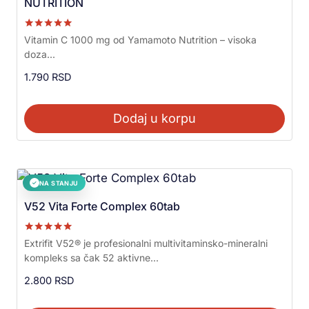
NUTRITION
Ocenjeno sa
Vitamin C 1000 mg od Yamamoto Nutrition – visoka
5.00
doza...
od 5
1.790
RSD
Dodaj u korpu
NA STANJU
✓
V52 Vita Forte Complex 60tab
Ocenjeno sa
Extrifit V52® je profesionalni multivitaminsko-mineralni
5.00
kompleks sa čak 52 aktivne...
od 5
2.800
RSD