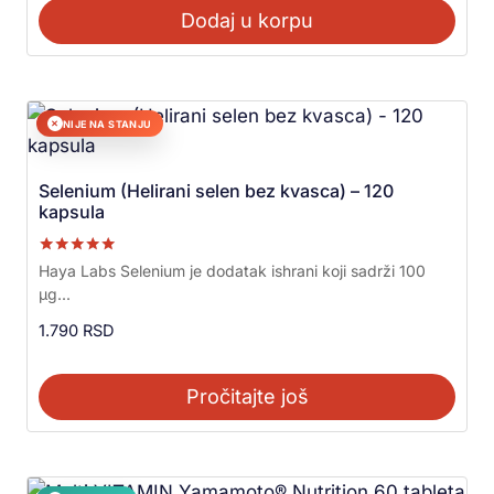
Dodaj u korpu
NIJE NA STANJU
✕
Selenium (Helirani selen bez kvasca) – 120
kapsula
Ocenjeno sa
Haya Labs Selenium je dodatak ishrani koji sadrži 100
5.00
μg...
od 5
1.790
RSD
Pročitajte još