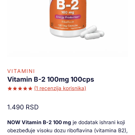
VITAMINI
Vitamin B-2 100mg 100cps
(
1
recenzija korisnika)
Ocenjeno
1
5.00
od 5
1.490
RSD
na osnovu
ocene
kupca
NOW Vitamin B-2 100 mg
je dodatak ishrani koji
obezbeđuje visoku dozu riboflavina (vitamina B2),