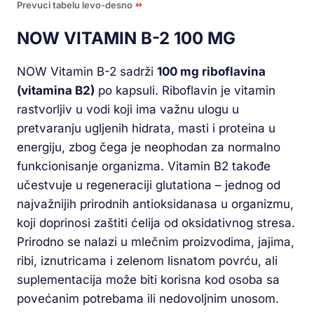
Prevuci tabelu levo-desno
NOW VITAMIN B-2 100 MG
NOW Vitamin B-2 sadrži
100 mg riboflavina
(vitamina B2)
po kapsuli. Riboflavin je vitamin
rastvorljiv u vodi koji ima važnu ulogu u
pretvaranju ugljenih hidrata, masti i proteina u
energiju, zbog čega je neophodan za normalno
funkcionisanje organizma. Vitamin B2 takođe
učestvuje u regeneraciji glutationa – jednog od
najvažnijih prirodnih antioksidanasa u organizmu,
koji doprinosi zaštiti ćelija od oksidativnog stresa.
Prirodno se nalazi u mlečnim proizvodima, jajima,
ribi, iznutricama i zelenom lisnatom povrću, ali
suplementacija može biti korisna kod osoba sa
povećanim potrebama ili nedovoljnim unosom.