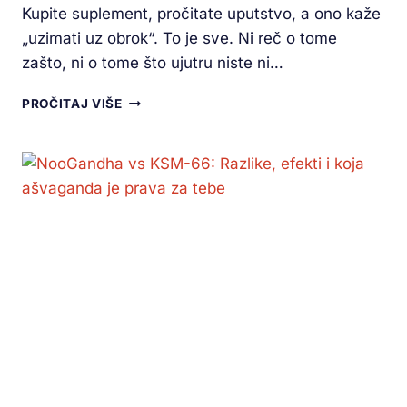
Kupite suplement, pročitate uputstvo, a ono kaže
„uzimati uz obrok“. To je sve. Ni reč o tome
zašto, ni o tome što ujutru niste ni…
PROČITAJ VIŠE