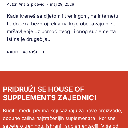
Autor:
Ana Slipičević
maj 29, 2026
Kada kreneš sa dijetom i treningom, na internetu
te dočeka bezbroj reklama koje obećavaju brzo
mršavljenje uz pomoć ovog ili onog suplementa.
Istina je drugačija…
PROČITAJ VIŠE
PRIDRUŽI SE HOUSE OF
SUPPLEMENTS ZAJEDNICI
Budite među prvima koji saznaju za nove proizvode,
dopune zaliha najtraženijih suplemenata i korisne
savete o treningu, ishrani i suplementaciji. Više od