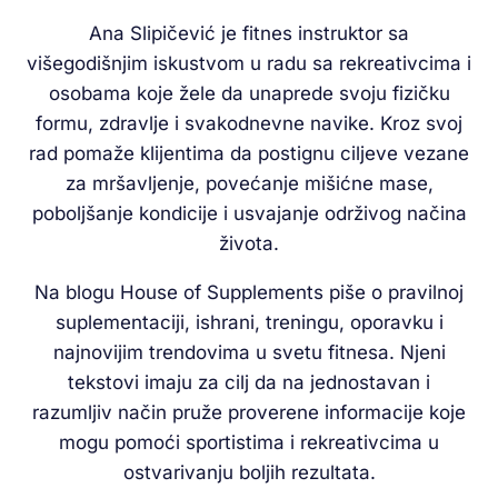
Ana Slipičević je fitnes instruktor sa
višegodišnjim iskustvom u radu sa rekreativcima i
osobama koje žele da unaprede svoju fizičku
formu, zdravlje i svakodnevne navike. Kroz svoj
rad pomaže klijentima da postignu ciljeve vezane
za mršavljenje, povećanje mišićne mase,
poboljšanje kondicije i usvajanje održivog načina
života.
Na blogu House of Supplements piše o pravilnoj
suplementaciji, ishrani, treningu, oporavku i
najnovijim trendovima u svetu fitnesa. Njeni
tekstovi imaju za cilj da na jednostavan i
razumljiv način pruže proverene informacije koje
mogu pomoći sportistima i rekreativcima u
ostvarivanju boljih rezultata.