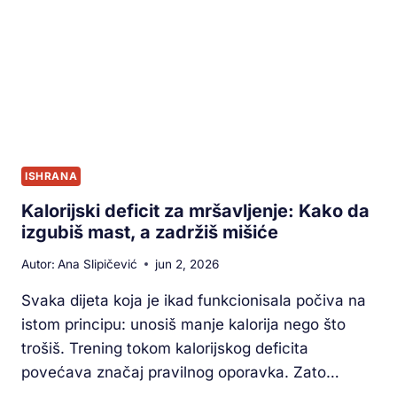
ISHRANA
Kalorijski deficit za mršavljenje: Kako da
izgubiš mast, a zadržiš mišiće
Autor:
Ana Slipičević
jun 2, 2026
Svaka dijeta koja je ikad funkcionisala počiva na
istom principu: unosiš manje kalorija nego što
trošiš. Trening tokom kalorijskog deficita
povećava značaj pravilnog oporavka. Zato…