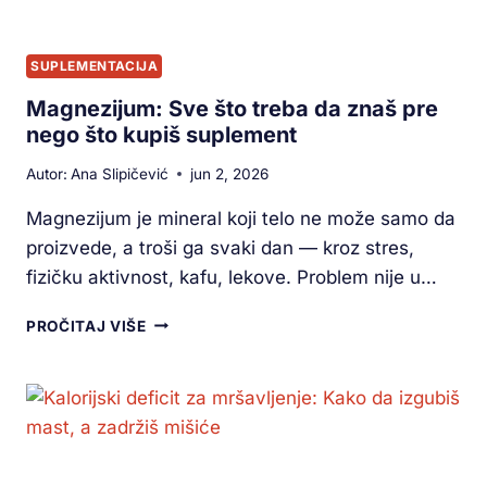
SUPLEMENTACIJA
Magnezijum: Sve što treba da znaš pre
nego što kupiš suplement
Autor:
Ana Slipičević
jun 2, 2026
Magnezijum je mineral koji telo ne može samo da
proizvede, a troši ga svaki dan — kroz stres,
fizičku aktivnost, kafu, lekove. Problem nije u…
PROČITAJ VIŠE