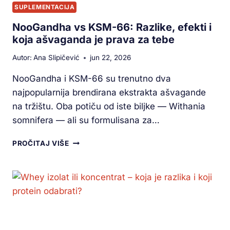
SUPLEMENTACIJA
NooGandha vs KSM-66: Razlike, efekti i
koja ašvaganda je prava za tebe
Autor:
Ana Slipičević
jun 22, 2026
NooGandha i KSM-66 su trenutno dva
najpopularnija brendirana ekstrakta ašvagande
na tržištu. Oba potiču od iste biljke — Withania
somnifera — ali su formulisana za…
PROČITAJ VIŠE