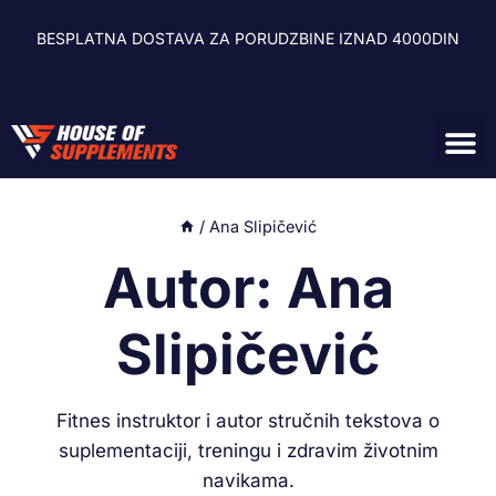
BESPLATNA DOSTAVA ZA PORUDZBINE IZNAD 4000DIN
Zdravlje i
Energetski g
Sagorevači ma
Oprema za 
/
Ana Slipičević
Autor: Ana
Slipičević
Fitnes instruktor i autor stručnih tekstova o
suplementaciji, treningu i zdravim životnim
navikama.