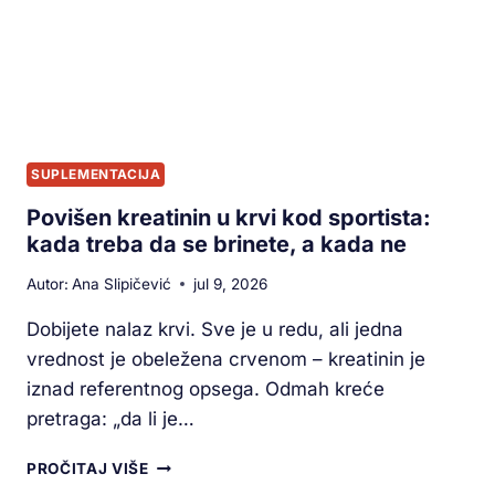
SUPLEMENTACIJA
Povišen kreatinin u krvi kod sportista:
kada treba da se brinete, a kada ne
Autor:
Ana Slipičević
jul 9, 2026
Dobijete nalaz krvi. Sve je u redu, ali jedna
vrednost je obeležena crvenom – kreatinin je
iznad referentnog opsega. Odmah kreće
pretraga: „da li je…
PROČITAJ VIŠE