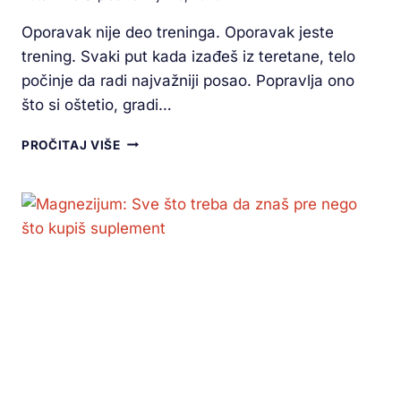
Oporavak nije deo treninga. Oporavak jeste
trening. Svaki put kada izađeš iz teretane, telo
počinje da radi najvažniji posao. Popravlja ono
što si oštetio, gradi…
PROČITAJ VIŠE