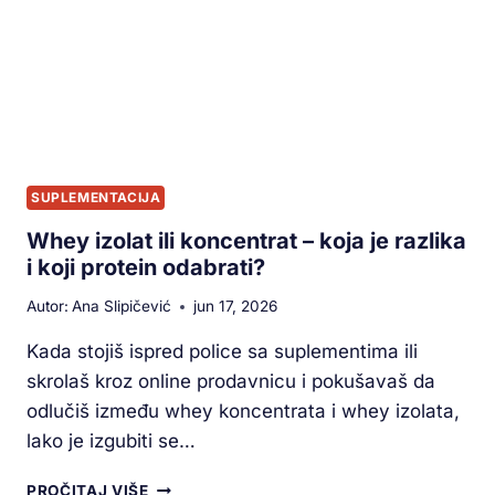
SUPLEMENTACIJA
Whey izolat ili koncentrat – koja je razlika
i koji protein odabrati?
Autor:
Ana Slipičević
jun 17, 2026
Kada stojiš ispred police sa suplementima ili
skrolaš kroz online prodavnicu i pokušavaš da
odlučiš između whey koncentrata i whey izolata,
lako je izgubiti se…
PROČITAJ VIŠE