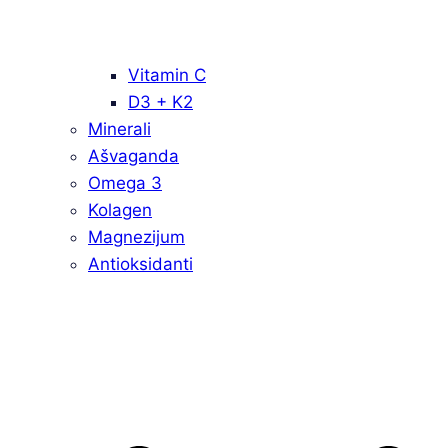
Vitamin C
D3 + K2
Minerali
Ašvaganda
Omega 3
Kolagen
Magnezijum
Antioksidanti