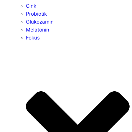
Cink
Probiotik
Glukozamin
Melatonin
Fokus