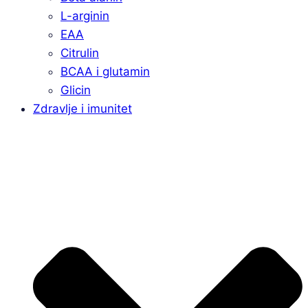
L-arginin
EAA
Citrulin
BCAA i glutamin
Glicin
Zdravlje i imunitet