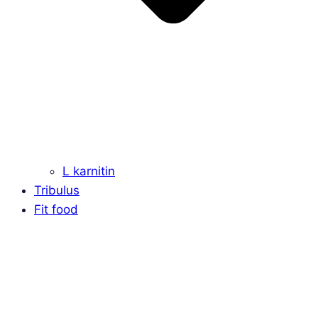
L karnitin
Tribulus
Fit food