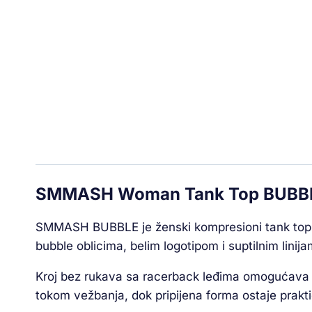
SMMASH Woman Tank Top BUBB
SMMASH BUBBLE je ženski kompresioni tank top za 
bubble oblicima, belim logotipom i suptilnim lini
Kroj bez rukava sa racerback leđima omogućava s
tokom vežbanja, dok pripijena forma ostaje prakt