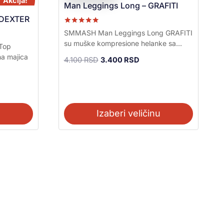
Akcija!
Akcija!
Man Leggings Long – GRAFITI
 DEXTER
Ocenjeno sa
SMMASH Man Leggings Long GRAFITI
5.00
su muške kompresione helanke sa...
od 5
Top
a majica
4.100
RSD
3.400
RSD
u
Izaberi veličinu