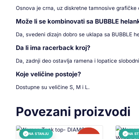
Osnova je crna, uz diskretne tamnosive grafičke ob
Može li se kombinovati sa BUBBLE hela
Da, svedeni dizajn dobro se uklapa sa BUBBLE h
Da li ima racerback kroj?
Da, zadnji deo ostavlja ramena i lopatice slobodni
Koje veličine postoje?
Dostupne su veličine S, M i L.
Povezani proizvodi
NA STANJU
NA S
✓
✓