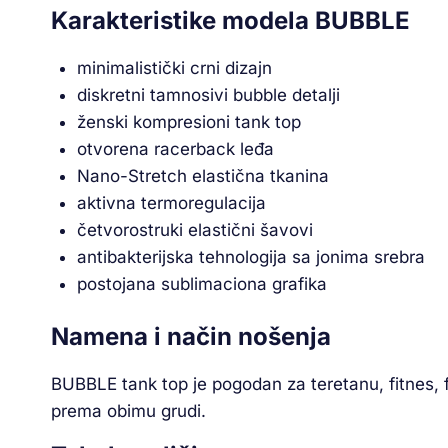
Karakteristike modela BUBBLE
minimalistički crni dizajn
diskretni tamnosivi bubble detalji
ženski kompresioni tank top
otvorena racerback leđa
Nano-Stretch elastična tkanina
aktivna termoregulacija
četvorostruki elastični šavovi
antibakterijska tehnologija sa jonima srebra
postojana sublimaciona grafika
Namena i način nošenja
BUBBLE tank top je pogodan za teretanu, fitnes, f
prema obimu grudi.