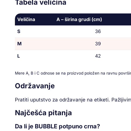
Tabela veličina
Veličina
A – širina grudi (cm)
S
36
M
39
L
42
Mere A, B i C odnose se na proizvod položen na ravnu površi
Održavanje
Pratiti uputstvo za održavanje na etiketi. Pažljivi
Najčešća pitanja
Da li je BUBBLE potpuno crna?