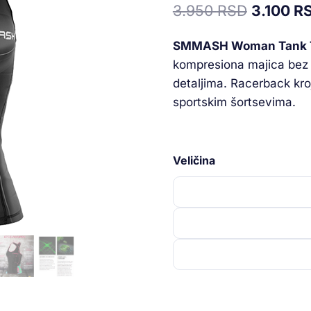
3.950
RSD
3.100
R
na osnovu
ocene
kupca
SMMASH Woman Tank 
kompresiona majica bez 
detaljima. Racerback kro
sportskim šortsevima.
Veličina