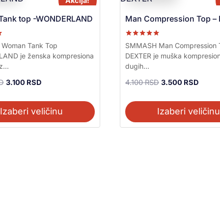
Akcija!
Tank top -WONDERLAND
Man Compression Top –
a
Ocenjeno sa
Woman Tank Top
SMMASH Man Compression 
5.00
ND je ženska kompresiona
DEXTER je muška kompresion
od 5
...
dugih...
D
3.100
RSD
4.100
RSD
3.500
RSD
Izaberi veličinu
Izaberi veličin