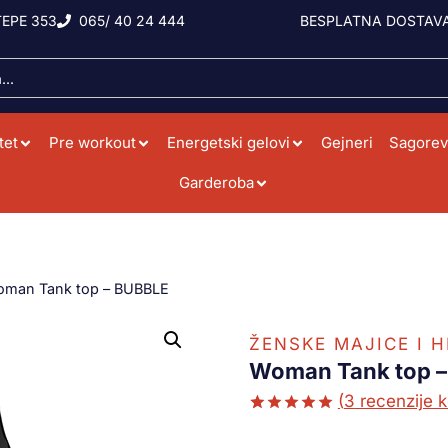
EPE 353
065/ 40 24 444
BESPLATNA DOSTAVA
tet
Pre workout
Energetski gelovi
Gejneri
Sagorev
Garderoba
man Tank top – BUBBLE
ŽENSKE MAJICE I 
Woman Tank top 
(
3
recenzije k
Ocenjeno
2
5.00
od 5