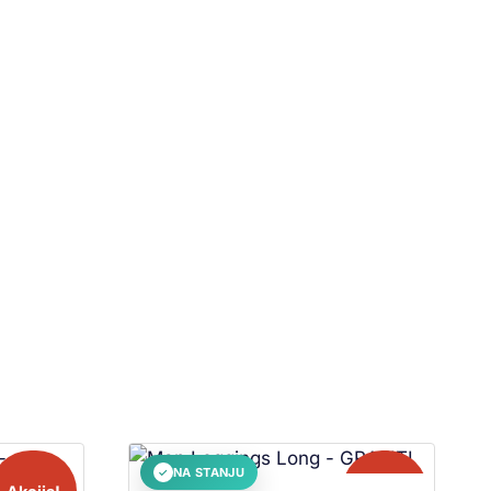
NA STANJU
✓