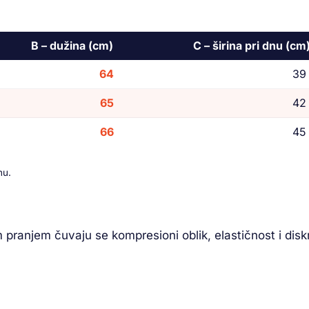
B – dužina (cm)
C – širina pri dnu (cm
64
39
65
42
66
45
nu.
m pranjem čuvaju se kompresioni oblik, elastičnost i disk