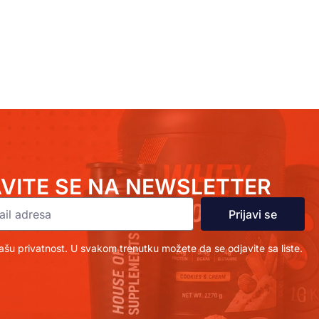
AVITE SE NA NEWSLETTER
Prijavi se
šu privatnost. U svakom trenutku možete da se odjavite sa liste.