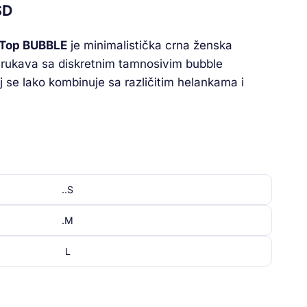
SD
Top BUBBLE
je minimalistička crna ženska
rukava sa diskretnim tamnosivim bubble
j se lako kombinuje sa različitim helankama i
..S
.M
L