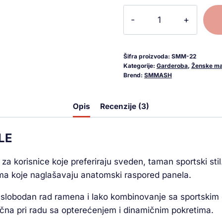
Šifra proizvoda:
SMM-22
Kategorije:
Garderoba
,
Ženske maj
Brend:
SMMASH
Opis
Recenzije (3)
LE
korisnice koje preferiraju sveden, taman sportski stil
jama koje naglašavaju anatomski raspored panela.
lobodan rad ramena i lako kombinovanje sa sportskim g
ična pri radu sa opterećenjem i dinamičnim pokretima.