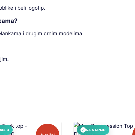
like i beli logotip.
nkama?
elankama i drugim crnim modelima.
jim.
TANJU
NA STANJU
✓