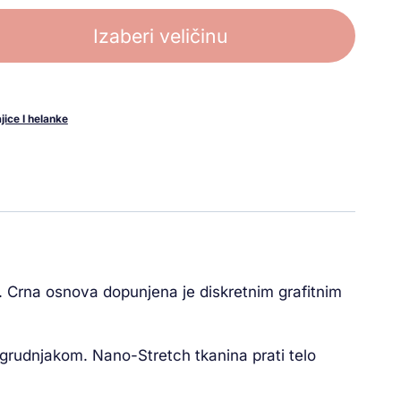
Izaberi veličinu
ice I helanke
. Crna osnova dopunjena je diskretnim grafitnim
rudnjakom. Nano-Stretch tkanina prati telo