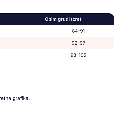
)
Obim grudi (cm)
84–91
92–97
98–105
retna grafika.