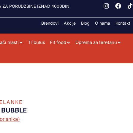
 ZA PORUDZBINE IZNAD 4000DIN
Brendovi
Akcije
Blog
O nama
Kontakt
ači masti
Tribulus
Fit food
Oprema za teretanu
HELANKE
– BUBBLE
orisnika)