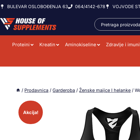
BULEVAR OSLOBOĐENJA 63
064/4142-678
VOJVODE ST
Proteini
Kreatin
Aminokiseline
Zdravlje i imuni
/
Prodavnica
/
Garderoba
/
Ženske majice I helanke
/
Wo
Akcija!