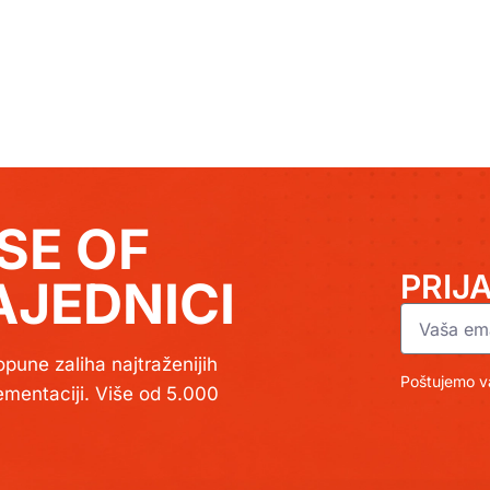
SE OF
PRIJ
JEDNICI
pune zaliha najtraženijih
Poštujemo va
lementaciji. Više od 5.000