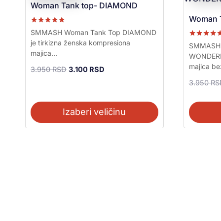
Akcija!
Woman Tank top- DIAMOND
Woman 
Ocenjeno sa
SMMASH Woman Tank Top DIAMOND
5.00
je tirkizna ženska kompresiona
Ocenjeno s
od 5
SMMASH 
5.00
majica...
WONDERLA
od 5
majica bez
3.950
RSD
3.100
RSD
3.950
RS
Izaberi veličinu