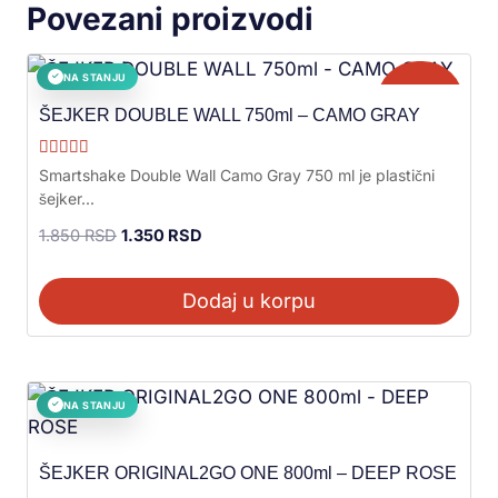
Povezani proizvodi
NA STANJU
✓
Akcija!
ŠEJKER DOUBLE WALL 750ml – CAMO GRAY
Ocenjeno sa
Smartshake Double Wall Camo Gray 750 ml je plastični
5.00
šejker...
od 5
1.850
RSD
1.350
RSD
Dodaj u korpu
NA STANJU
✓
ŠEJKER ORIGINAL2GO ONE 800ml – DEEP ROSE