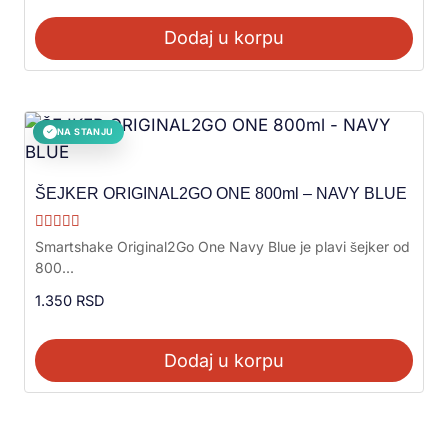
Dodaj u korpu
NA STANJU
✓
ŠEJKER ORIGINAL2GO ONE 800ml – NAVY BLUE
Ocenjeno sa
Smartshake Original2Go One Navy Blue je plavi šejker od
5.00
800...
od 5
1.350
RSD
Dodaj u korpu