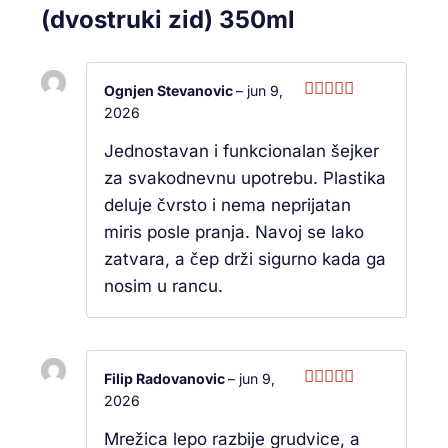
(dvostruki zid) 350ml
Ognjen Stevanovic
–
jun 9,
2026
Ocenjeno
sa
5
od 5
Jednostavan i funkcionalan šejker
za svakodnevnu upotrebu. Plastika
deluje čvrsto i nema neprijatan
miris posle pranja. Navoj se lako
zatvara, a čep drži sigurno kada ga
nosim u rancu.
Filip Radovanovic
–
jun 9,
2026
Ocenjeno
sa
5
od 5
Mrežica lepo razbije grudvice, a