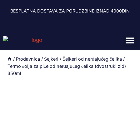
BESPLATNA DOSTAVA ZA PORUDZBINE IZNAD 4000DIN
Zdravlje i 
Energetski ge
Sagorevači mas
Oprema za 
/
Prodavnica
/
Šejkeri
/
Šejkeri od nerđajućeg čelika
/
Termo šolja za piće od nerđajućeg čelika (dvostruki zid)
350ml