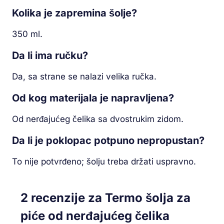
Kolika je zapremina šolje?
350 ml.
Da li ima ručku?
Da, sa strane se nalazi velika ručka.
Od kog materijala je napravljena?
Od nerđajućeg čelika sa dvostrukim zidom.
Da li je poklopac potpuno nepropustan?
To nije potvrđeno; šolju treba držati uspravno.
2 recenzije za
Termo šolja za
piće od nerđajućeg čelika