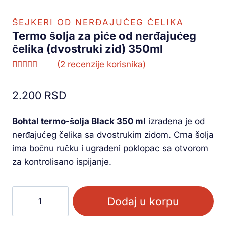
ŠEJKERI OD NERĐAJUĆEG ČELIKA
Termo šolja za piće od nerđajućeg
čelika (dvostruki zid) 350ml
(
2
recenzije korisnika)
Ocenjeno
1
5.00
od 5
2.200
RSD
na osnovu
ocene
kupca
Bohtal termo-šolja Black 350 ml
izrađena je od
nerđajućeg čelika sa dvostrukim zidom. Crna šolja
ima bočnu ručku i ugrađeni poklopac sa otvorom
za kontrolisano ispijanje.
Dodaj u korpu