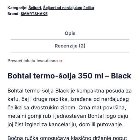
Kategorije:
Šejkeri
,
Šejkeri od nerđajućeg čelika
Brend:
SMARTSHAKE
Opis
Recenzije (2)
Prevuci tabelu levo-desno
Bohtal termo-šolja 350 ml – Black
Bohtal termo-šolja Black je kompaktna posuda za
kafu, čaj i druge napitke, izrađena od nerđajućeg
čelika sa dvostrukim zidom. Crna mat površina,
metalni gornji rub i jednostavan Bohtal logo daju
joj čist izgled za kancelariju, dom ili putovanje.
Bočna ručka omogućava klasično držanje poput