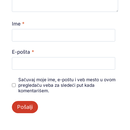
Ime
*
E-pošta
*
Sačuvaj moje ime, e-poštu i veb mesto u ovom
pregledaču veba za sledeći put kada
komentarišem.