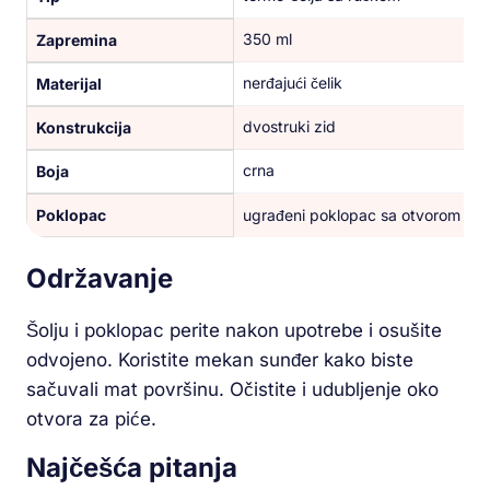
350 ml
Zapremina
nerđajući čelik
Materijal
dvostruki zid
Konstrukcija
crna
Boja
Poklopac
ugrađeni poklopac sa otvorom za i
Održavanje
Šolju i poklopac perite nakon upotrebe i osušite
odvojeno. Koristite mekan sunđer kako biste
sačuvali mat površinu. Očistite i udubljenje oko
otvora za piće.
Najčešća pitanja