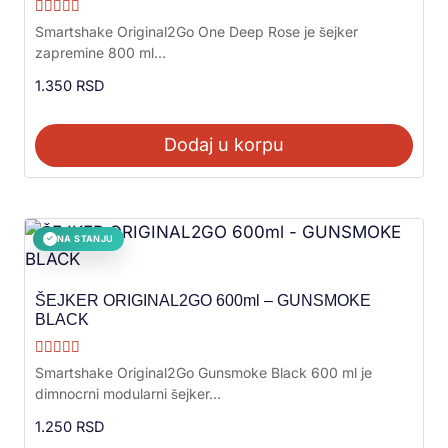
Ocenjeno sa
Smartshake Original2Go One Deep Rose je šejker
5.00
zapremine 800 ml...
od 5
1.350
RSD
Dodaj u korpu
NA STANJU
✓
ŠEJKER ORIGINAL2GO 600ml – GUNSMOKE
BLACK
Ocenjeno sa
Smartshake Original2Go Gunsmoke Black 600 ml je
5.00
dimnocrni modularni šejker...
od 5
1.250
RSD