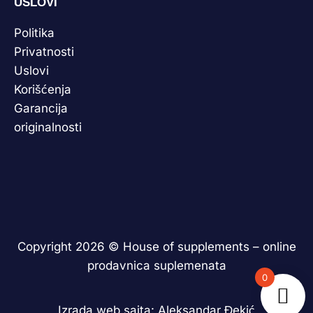
USLOVI
Politika
Privatnosti
Uslovi
Korišćenja
Garancija
originalnosti
Copyright 2026 ©
House of supplements – online
prodavnica suplemenata
0
Izrada web sajta:
Aleksandar Đekić