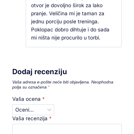
otvor je dovoljno širok za lako
pranje. Veličina mi je taman za
jednu porciju posle treninga.
Poklopac dobro dihtuje i do sada
mi ništa nije procurilo u torbi.
Dodaj recenziju
Vaša adresa e-pošte neće biti objavljena.
Neophodna
polja su označena
*
Vaša ocena
*
Vaša recenzija
*