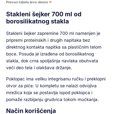
Prevuci tabelu levo-desno
Stakleni šejker 700 ml od
borosilikatnog stakla
Stakleni šejker zapremine 700 ml namenjen je
pripremi proteinskih i drugih napitaka bez
direktnog kontakta napitka sa plastičnim telom
boce. Posuda je izrađena od borosilikatnog
stakla, dok crna spoljašnja navlaka obuhvata
veći deo tela i olakšava držanje.
Poklopac ima veliku integrisanu ručku i preklopni
otvor za piće. U kompletu se nalazi odvojiva
mrežica koja se postavlja ispod poklopca i
pomaže razbijanju grudvica tokom mućkanja.
Način korišćenja