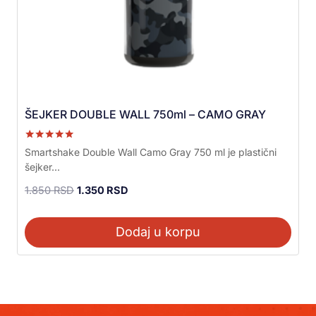
ŠEJKER DOUBLE WALL 750ml – CAMO GRAY
Ocenjeno sa
Smartshake Double Wall Camo Gray 750 ml je plastični
5.00
šejker...
od 5
1.850
RSD
1.350
RSD
Dodaj u korpu