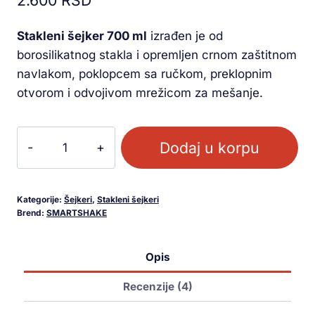
ocene
kupca
Stakleni šejker 700 ml
izrađen je od
borosilikatnog stakla i opremljen crnom zaštitnom
navlakom, poklopcem sa ručkom, preklopnim
otvorom i odvojivom mrežicom za mešanje.
Dodaj u korpu
Kategorije:
Šejkeri
,
Stakleni šejkeri
Brend:
SMARTSHAKE
Opis
Recenzije (4)