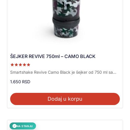
ŠEJKER REVIVE 750ml – CAMO BLACK
Ocenjeno sa
Smartshake Revive Camo Black je šejker od 750 ml sa...
5.00
od 5
1.650
RSD
Dodaj u korpu
NA STANJU
✓