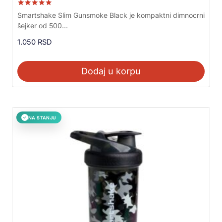
Ocenjeno sa
Smartshake Slim Gunsmoke Black je kompaktni dimnocrni
5.00
šejker od 500...
od 5
1.050
RSD
Dodaj u korpu
NA STANJU
✓