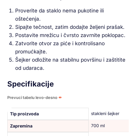
Proverite da staklo nema pukotine ili
oštećenja.
Sipajte tečnost, zatim dodajte željeni prašak.
Postavite mrežicu i čvrsto zavrnite poklopac.
Zatvorite otvor za piće i kontrolisano
promućkajte.
Šejker odložite na stabilnu površinu i zaštitite
od udaraca.
Specifikacije
Prevuci tabelu levo-desno
stakleni šejker
Tip proizvoda
700 ml
Zapremina