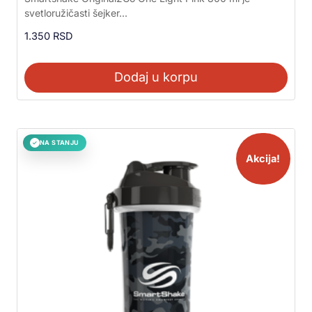
5.00
svetloružičasti šejker...
od 5
1.350
RSD
Dodaj u korpu
NA STANJU
✓
Akcija!