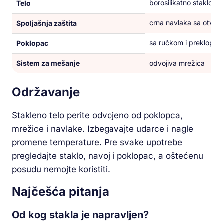
borosilikatno staklo
Telo
crna navlaka sa otvo
Spoljašnja zaštita
sa ručkom i preklopni
Poklopac
Sistem za mešanje
odvojiva mrežica
Održavanje
Stakleno telo perite odvojeno od poklopca,
mrežice i navlake. Izbegavajte udarce i nagle
promene temperature. Pre svake upotrebe
pregledajte staklo, navoj i poklopac, a oštećenu
posudu nemojte koristiti.
Najčešća pitanja
Od kog stakla je napravljen?