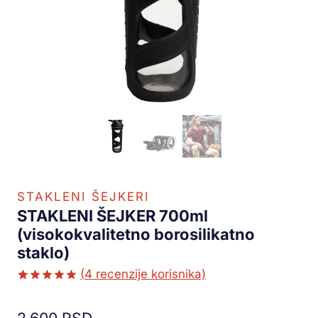
STAKLENI ŠEJKERI
STAKLENI ŠEJKER 700ml
(visokokvalitetno borosilikatno
staklo)
(
4
recenzije korisnika)
Ocenjeno
3
5.00
od 5
2.600
RSD
na osnovu