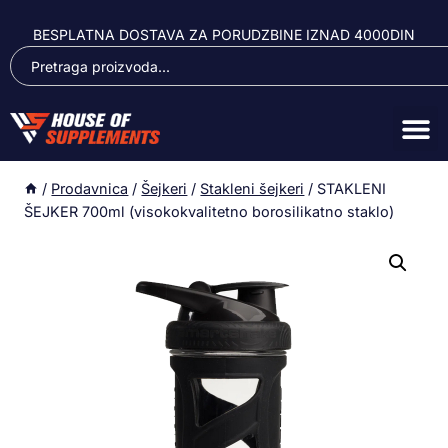
BESPLATNA DOSTAVA ZA PORUDZBINE IZNAD 4000DIN
/
Prodavnica
/
Šejkeri
/
Stakleni šejkeri
/
STAKLENI
ŠEJKER 700ml (visokokvalitetno borosilikatno staklo)