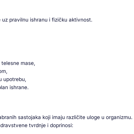
z pravilnu ishranu i fizičku aktivnost.
 telesne mase,
om,
u upotrebu,
plan ishrane.
ranih sastojaka koji imaju različite uloge u organizmu. 
dravstvene tvrdnje i doprinosi: