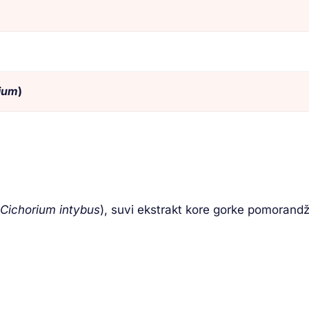
tium
)
Cichorium intybus
), suvi ekstrakt kore gorke pomorandž