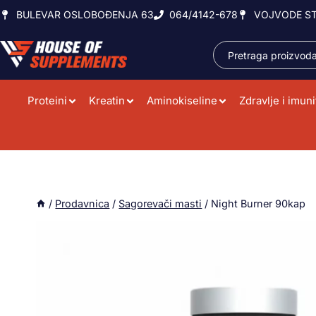
BULEVAR OSLOBOĐENJA 63
064/4142-678
VOJVODE ST
Proteini
Kreatin
Aminokiseline
Zdravlje i imuni
/
Prodavnica
/
Sagorevači masti
/
Night Burner 90kap