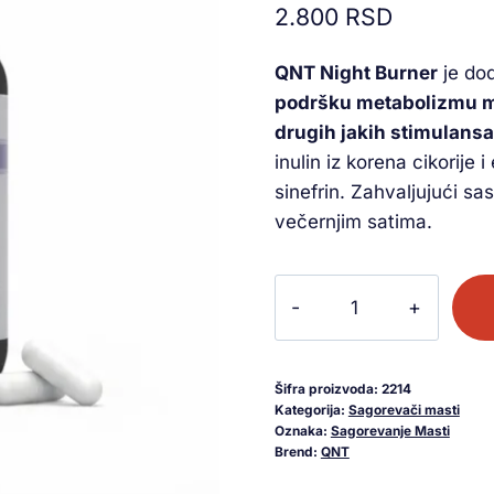
2.800
RSD
na osnovu
ocene
kupca
QNT Night Burner
je do
podršku metabolizmu ma
drugih jakih stimulansa
inulin iz korena cikorij
sinefrin. Zahvaljujući s
večernjim satima.
Šifra proizvoda:
2214
Kategorija:
Sagorevači masti
Oznaka:
Sagorevanje Masti
Brend:
QNT