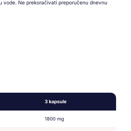
činu vode. Ne prekoračivati preporučenu dnevnu
3 kapsule
1800 mg