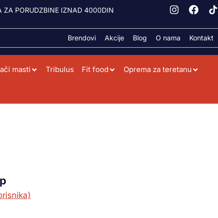
 ZA PORUDZBINE IZNAD 4000DIN
Brendovi
Akcije
Blog
O nama
Kontakt
ači masti
Tribulus
Fit food
Oprema za teretanu
I
ap
risnika)