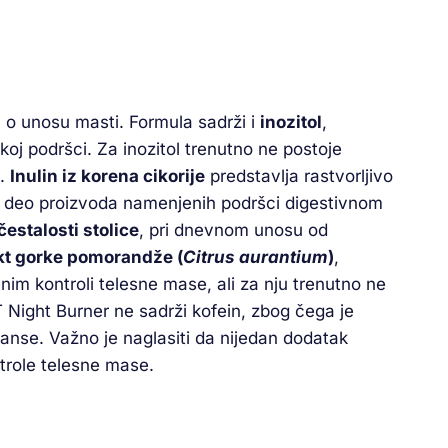
 o unosu masti. Formula sadrži i
inozitol
,
oj podršci. Za inozitol trenutno ne postoje
e.
Inulin iz korena cikorije
predstavlja rastvorljivo
ni deo proizvoda namenjenih podršci digestivnom
estalosti stolice
, pri dnevnom unosu od
kt gorke pomorandže (
Citrus aurantium
)
,
im kontroli telesne mase, ali za nju trenutno ne
Night Burner ne sadrži kofein, zbog čega je
anse. Važno je naglasiti da nijedan dodatak
trole telesne mase.