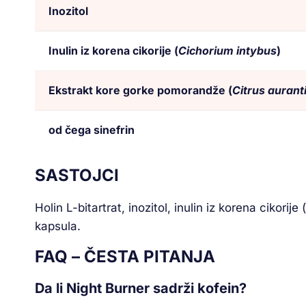
Inozitol
Inulin iz korena cikorije (
Cichorium intybus
)
Ekstrakt kore gorke pomorandže (
Citrus auran
od čega sinefrin
SASTOJCI
Holin L-bitartrat, inozitol, inulin iz korena cikorije (
kapsula.
FAQ – ČESTA PITANJA
Da li Night Burner sadrži kofein?