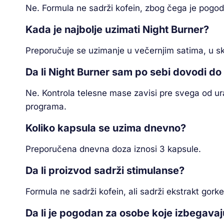
Ne. Formula ne sadrži kofein, zbog čega je pogo
Kada je najbolje uzimati Night Burner?
Preporučuje se uzimanje u večernjim satima, u
Da li Night Burner sam po sebi dovodi do
Ne. Kontrola telesne mase zavisi pre svega od ura
programa.
Koliko kapsula se uzima dnevno?
Preporučena dnevna doza iznosi 3 kapsule.
Da li proizvod sadrži stimulanse?
Formula ne sadrži kofein, ali sadrži ekstrakt gor
Da li je pogodan za osobe koje izbegavaj