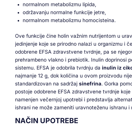
normalnom metabolizmu lipida,
održavanju normalne funkcije jetre,
normalnom metabolizmu homocisteina.
Ove funkcije čine holin važnim nutrijentom u ura
jedinjenje koje se prirodno nalazi u organizmu i 
odobrene EFSA zdravstvene tvrdnje, pa se njegov
prehrambeno vlakno i prebiotik. Inulin doprinosi
sistemu. EFSA je odobrila tvrdnju da
inulin iz ci
najmanje 12 g, dok količina u ovom proizvodu nije
standardizovan na sadržaj
sinefrina
. Gorka pomo
postoje odobrene EFSA zdravstvene tvrdnje koje s
namenjen večernjoj upotrebi i predstavlja altern
ishrani ne može zameniti uravnoteženu ishranu i 
NAČIN UPOTREBE