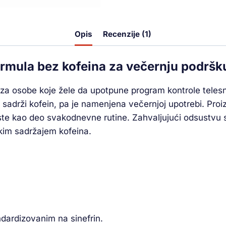
Opis
Recenzije (1)
ormula bez kofeina za večernju podrš
 za osobe koje žele da upotpune program kontrole telesne
sadrži kofein, pa je namenjena večernjoj upotrebi. Proizv
te kao deo svakodnevne rutine. Zahvaljujući odsustvu s
kim sadržajem kofeina.
ardizovanim na sinefrin.