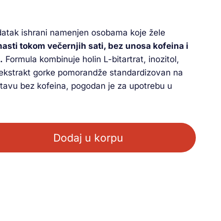
datak ishrani namenjen osobama koje žele
sti tokom večernjih sati, bez unosa kofeina i
.
Formula kombinuje holin L-bitartrat, inozitol,
e i ekstrakt gorke pomorandže standardizovan na
astavu bez kofeina, pogodan je za upotrebu u
Dodaj u korpu