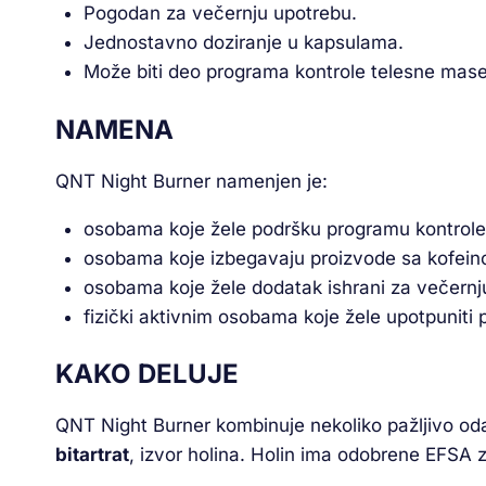
Pogodan za večernju upotrebu.
Jednostavno doziranje u kapsulama.
Može biti deo programa kontrole telesne mase u
NAMENA
QNT Night Burner namenjen je:
osobama koje žele podršku programu kontrole
osobama koje izbegavaju proizvode sa kofein
osobama koje žele dodatak ishrani za večernj
fizički aktivnim osobama koje žele upotpuniti 
KAKO DELUJE
QNT Night Burner kombinuje nekoliko pažljivo odab
bitartrat
, izvor holina. Holin ima odobrene EFSA z