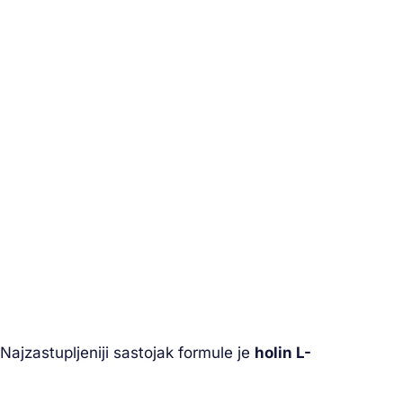
Najzastupljeniji sastojak formule je
holin L-