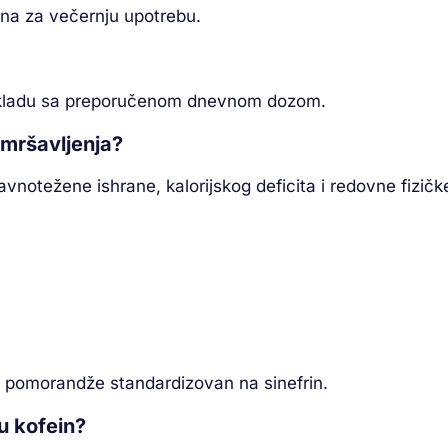
dna za večernju upotrebu.
 skladu sa preporučenom dnevnom dozom.
 mršavljenja?
vnotežene ishrane, kalorijskog deficita i redovne fizičk
ke pomorandže standardizovan na sinefrin.
u kofein?