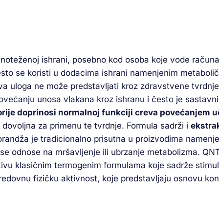
vnoteženoj ishrani, posebno kod osoba koje vode računa
često se koristi u dodacima ishrani namenjenim metaboličk
a uloga ne može predstavljati kroz zdravstvene tvrdnj
 povećanju unosa vlakana kroz ishranu i često je sastav
korije doprinosi normalnoj funkciji creva povećanjem uč
 dovoljna za primenu te tvrdnje. Formula sadrži i
ekstra
randža je tradicionalno prisutna u proizvodima namenjen
e odnose na mršavljenje ili ubrzanje metabolizma. QNT 
ativu klasičnim termogenim formulama koje sadrže stimul
redovnu fizičku aktivnost, koje predstavljaju osnovu kon