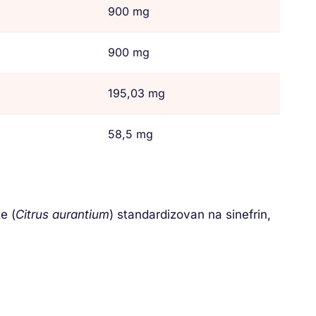
900 mg
900 mg
195,03 mg
58,5 mg
e (
Citrus aurantium
) standardizovan na sinefrin,