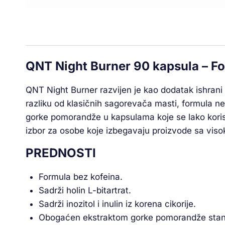
QNT Night Burner 90 kapsula – F
QNT Night Burner razvijen je kao dodatak ishrani
razliku od klasičnih sagorevača masti, formula ne 
gorke pomorandže u kapsulama koje se lako koris
izbor za osobe koje izbegavaju proizvode sa viso
PREDNOSTI
Formula bez kofeina.
Sadrži holin L-bitartrat.
Sadrži inozitol i inulin iz korena cikorije.
Obogaćen ekstraktom gorke pomorandže stand