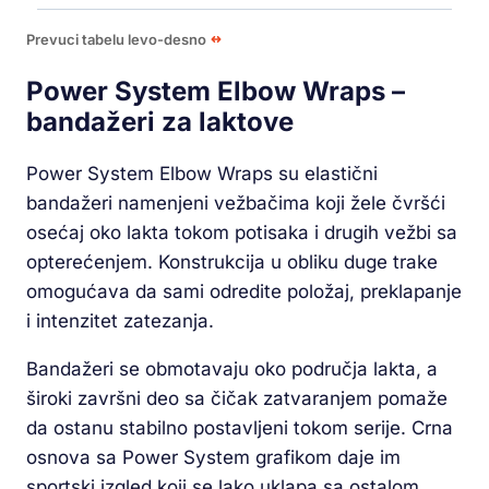
Prevuci tabelu levo-desno
Power System Elbow Wraps –
bandažeri za laktove
Power System Elbow Wraps su elastični
bandažeri namenjeni vežbačima koji žele čvršći
osećaj oko lakta tokom potisaka i drugih vežbi sa
opterećenjem. Konstrukcija u obliku duge trake
omogućava da sami odredite položaj, preklapanje
i intenzitet zatezanja.
Bandažeri se obmotavaju oko područja lakta, a
široki završni deo sa čičak zatvaranjem pomaže
da ostanu stabilno postavljeni tokom serije. Crna
osnova sa Power System grafikom daje im
sportski izgled koji se lako uklapa sa ostalom