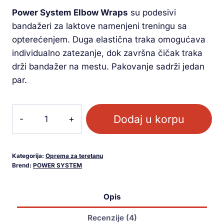
kupca
Power System Elbow Wraps
su podesivi
bandažeri za laktove namenjeni treningu sa
opterećenjem. Duga elastična traka omogućava
individualno zatezanje, dok završna čičak traka
drži bandažer na mestu. Pakovanje sadrži jedan
par.
Dodaj u korpu
Kategorija:
Oprema za teretanu
Brend:
POWER SYSTEM
Opis
Recenzije (4)