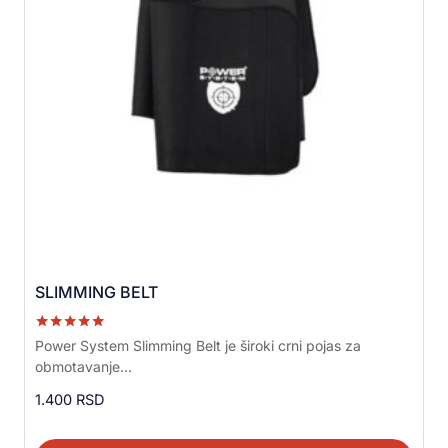
SLIMMING BELT
Ocenjeno sa
Power System Slimming Belt je široki crni pojas za
5.00
obmotavanje...
od 5
1.400
RSD