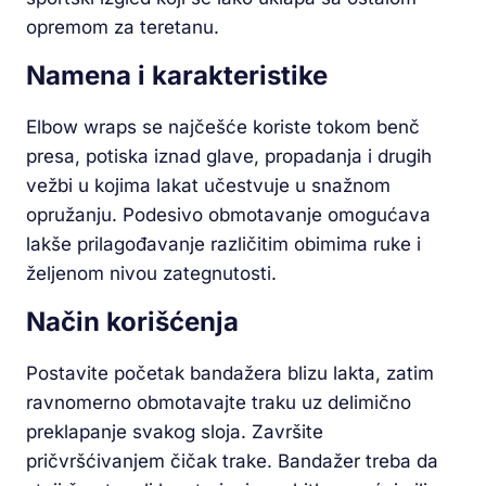
opremom za teretanu.
Namena i karakteristike
Elbow wraps se najčešće koriste tokom benč
presa, potiska iznad glave, propadanja i drugih
vežbi u kojima lakat učestvuje u snažnom
opružanju. Podesivo obmotavanje omogućava
lakše prilagođavanje različitim obimima ruke i
željenom nivou zategnutosti.
Način korišćenja
Postavite početak bandažera blizu lakta, zatim
ravnomerno obmotavajte traku uz delimično
preklapanje svakog sloja. Završite
pričvršćivanjem čičak trake. Bandažer treba da