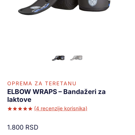
OPREMA ZA TERETANU
ELBOW WRAPS – Bandažeri za
laktove
(
4
recenzije korisnika)
Ocenjeno
3
5.00
od 5
1.800
RSD
na osnovu
ocene