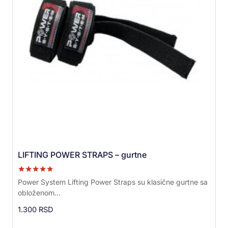
LIFTING POWER STRAPS – gurtne
Ocenjeno sa
Power System Lifting Power Straps su klasične gurtne sa
5.00
obloženom...
od 5
1.300
RSD