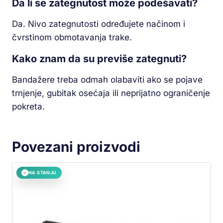
Da li se zategnutost može podešavati?
Da. Nivo zategnutosti određujete načinom i
čvrstinom obmotavanja trake.
Kako znam da su previše zategnuti?
Bandažere treba odmah olabaviti ako se pojave
trnjenje, gubitak osećaja ili neprijatno ograničenje
pokreta.
Povezani proizvodi
NA STANJU
✓