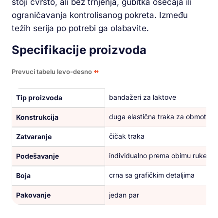
stoji čvrsto, ali bez trnjenja, gubitka osećaja ili
ograničavanja kontrolisanog pokreta. Između
težih serija po potrebi ga olabavite.
Specifikacije proizvoda
Prevuci tabelu levo-desno
bandažeri za laktove
Tip proizvoda
duga elastična traka za obmotava
Konstrukcija
čičak traka
Zatvaranje
individualno prema obimu ruke i z
Podešavanje
crna sa grafičkim detaljima
Boja
Pakovanje
jedan par