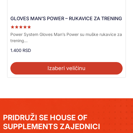
GLOVES MAN’S POWER – RUKAVICE ZA TRENING
Ocenjeno sa
Power System Gloves Man’s Power su muške rukavice za
5.00
trening...
od 5
1.400
RSD
Izaberi veličinu
PRIDRUŽI SE HOUSE OF
SUPPLEMENTS ZAJEDNICI