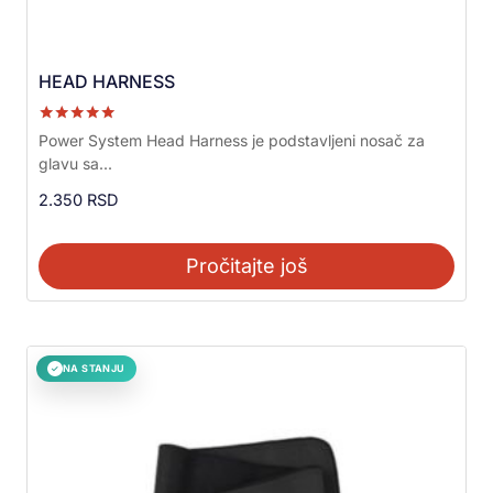
HEAD HARNESS
Ocenjeno sa
Power System Head Harness je podstavljeni nosač za
5.00
glavu sa...
od 5
2.350
RSD
Pročitajte još
NA STANJU
✓