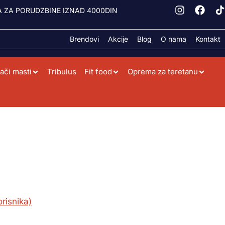
 ZA PORUDZBINE IZNAD 4000DIN
Brendovi
Akcije
Blog
O nama
Kontakt
ači masti
Tribulus
Fit food
Oprema za teretanu
I
p
risnika)