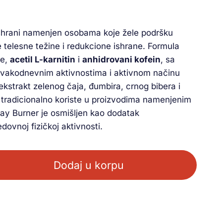
shrani namenjen osobama koje žele podršku
telesne težine i redukcione ishrane. Formula
te,
acetil L-karnitin
i
anhidrovani kofein
, sa
 svakodnevnim aktivnostima i aktivnom načinu
ekstrakt zelenog čaja, đumbira, crnog bibera i
e tradicionalno koriste u proizvodima namenjenim
 Day Burner je osmišljen kao dodatak
edovnoj fizičkoj aktivnosti.
Dodaj u korpu