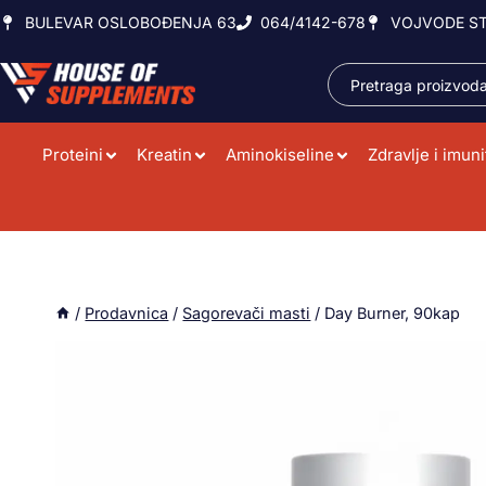
BULEVAR OSLOBOĐENJA 63
064/4142-678
VOJVODE ST
Proteini
Kreatin
Aminokiseline
Zdravlje i imuni
/
Prodavnica
/
Sagorevači masti
/
Day Burner, 90kap