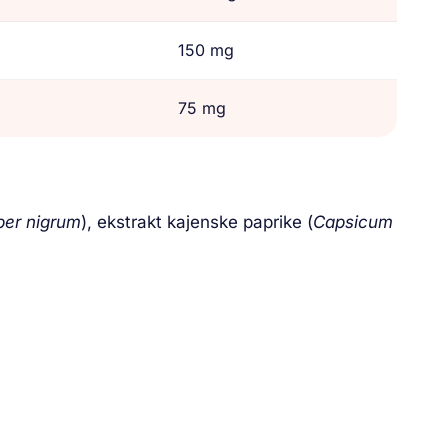
150 mg
75 mg
per nigrum
), ekstrakt kajenske paprike (
Capsicum