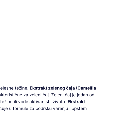
telesne težine.
Ekstrakt zelenog čaja (Camellia
teristične za zeleni čaj. Zeleni čaj je jedan od
žinu ili vode aktivan stil života.
Ekstrakt
jučuje u formule za podršku varenju i opštem