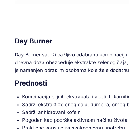
Day Burner
Day Burner sadrži pažljivo odabranu kombinaciju b
dnevna doza obezbeđuje ekstrakte zelenog čaja, đ
je namenjen odraslim osobama koje žele dodatnu 
Prednosti
Kombinacija biljnih ekstrakata i acetil L-karnit
Sadrži ekstrakt zelenog čaja, đumbira, crnog b
Sadrži anhidrovani kofein
Pogodan kao podrška aktivnom načinu života
Praktične kapsule za svakodnevnu upotrebu