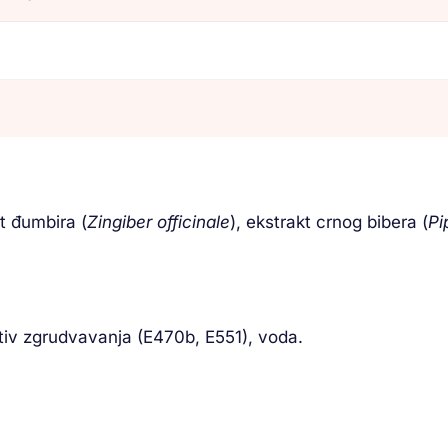
kt đumbira (
Zingiber officinale
), ekstrakt crnog bibera (
Pi
iv zgrudvavanja (E470b, E551), voda.