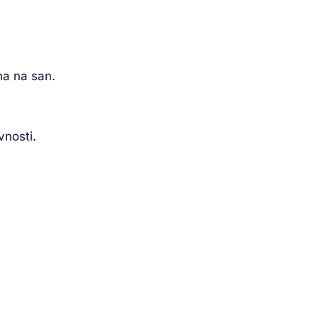
na na san.
vnosti.