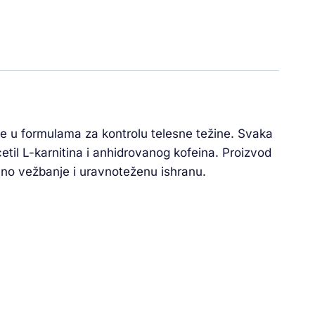
aze u formulama za kontrolu telesne težine. Svaka
til L-karnitina i anhidrovanog kofeina. Proizvod
vno vežbanje i uravnoteženu ishranu.