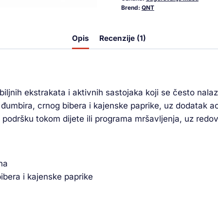
Brend:
QNT
Opis
Recenzije (1)
iljnih ekstrakata i aktivnih sastojaka koji se često nal
umbira, crnog bibera i kajenske paprike, uz dodatak ace
podršku tokom dijete ili programa mršavljenja, uz redo
ina
ibera i kajenske paprike