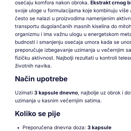
osećaju komfora nakon obroka.
Ekstrakt crnog b
svoje uloge u formulacijama koje kombinuju više 
često se nalazi u proizvodima namenjenim aktivn
transportu dugolančanih masnih kiselina do mitoho
organizmu i ima važnu ulogu u energetskom meta
budnosti i smanjenju osećaja umora kada se unosi
preporučuje izbegavanje uzimanja u večernjim sat
fizičku aktivnost. Najbolji rezultati u kontroli te
životnih navika.
Način upotrebe
Uzimati
3 kapsule dnevno
, najbolje uz obrok i 
uzimanja u kasnim večernjim satima.
Koliko se pije
Preporučena dnevna doza:
3 kapsule