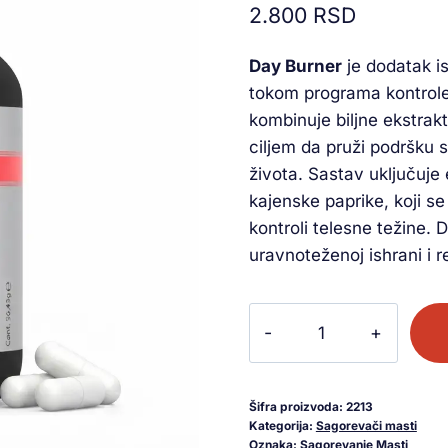
2.800
RSD
na osnovu
ocene
kupca
Day Burner
je dodatak i
tokom programa kontrole 
kombinuje biljne ekstrak
ciljem da pruži podršku
života. Sastav uključuje 
kajenske paprike, koji s
kontroli telesne težine.
uravnoteženoj ishrani i r
Šifra proizvoda:
2213
Kategorija:
Sagorevači masti
Oznaka:
Sagorevanje Masti