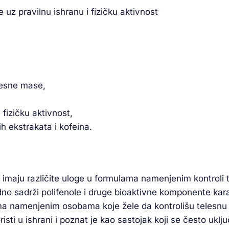
 uz pravilnu ishranu i fizičku aktivnost
lesne mase,
fizičku aktivnost,
h ekstrakata i kofeina.
 imaju različite uloge u formulama namenjenim kontroli 
no sadrži polifenole i druge bioaktivne komponente karak
ma namenjenim osobama koje žele da kontrolišu telesnu te
risti u ishrani i poznat je kao sastojak koji se često ukl