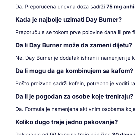
Da. Preporučena dnevna doza sadrži
75 mg anhi
Kada je najbolje uzimati Day Burner?
Preporučuje se tokom prve polovine dana ili pre f
Da li Day Burner može da zameni dijetu?
Ne. Day Burner je dodatak ishrani i namenjen je ka
Da li mogu da ga kombinujem sa kafom?
Pošto proizvod sadrži kofein, potrebno je voditi
Da li je pogodan za osobe koje treniraju?
Da. Formula je namenjena aktivnim osobama koje 
Koliko dugo traje jedno pakovanje?
Pakovanje od 90 kapsula traje približno
30 dana