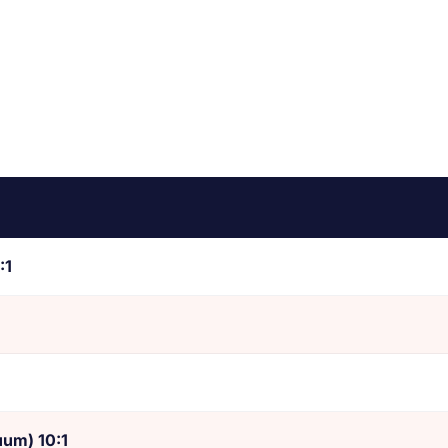
:1
uum) 10:1