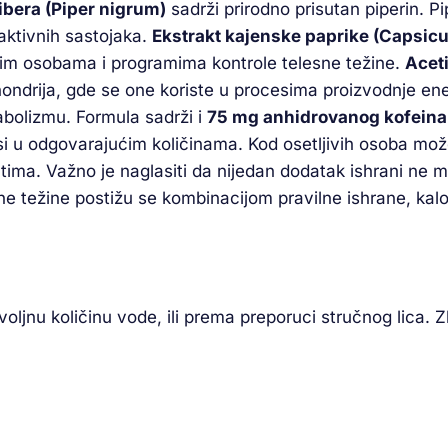
ibera (Piper nigrum)
sadrži prirodno prisutan piperin. P
aktivnih sastojaka.
Ekstrakt kajenske paprike (Capsi
im osobama i programima kontrole telesne težine.
Aceti
ndrija, gde se one koriste u procesima proizvodnje energ
bolizmu. Formula sadrži i
75 mg anhidrovanog kofeina
 u odgovarajućim količinama. Kod osetljivih osoba može
ima. Važno je naglasiti da nijedan dodatak ishrani ne 
lesne težine postižu se kombinacijom pravilne ishrane, kal
dovoljnu količinu vode, ili prema preporuci stručnog lica