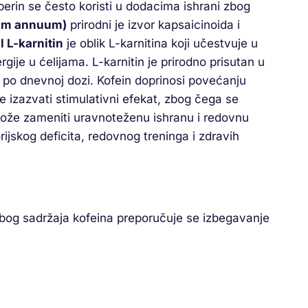
iperin se često koristi u dodacima ishrani zbog
cum annuum)
prirodni je izvor kapsaicinoida i
l L-karnitin
je oblik L-karnitina koji učestvuje u
ije u ćelijama. L-karnitin je prirodno prisutan u
po dnevnoj dozi. Kofein doprinosi povećanju
 izazvati stimulativni efekat, zbog čega se
može zameniti uravnoteženu ishranu i redovnu
orijskog deficita, redovnog treninga i zdravih
. Zbog sadržaja kofeina preporučuje se izbegavanje