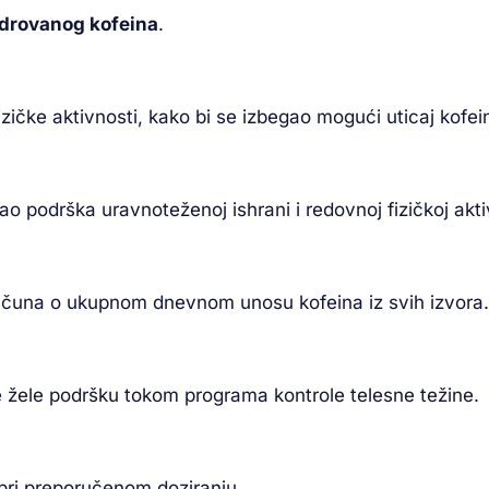
drovanog kofeina
.
izičke aktivnosti, kako bi se izbegao mogući uticaj kofei
o podrška uravnoteženoj ishrani i redovnoj fizičkoj akti
 računa o ukupnom dnevnom unosu kofeina iz svih izvora.
žele podršku tokom programa kontrole telesne težine.
pri preporučenom doziranju.