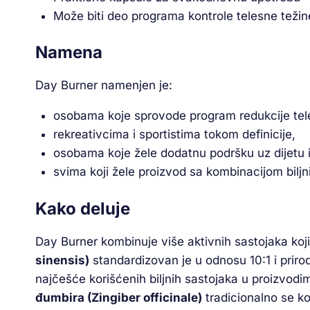
Može biti deo programa kontrole telesne težine
Namena
Day Burner namenjen je:
osobama koje sprovode program redukcije te
rekreativcima i sportistima tokom definicije,
osobama koje žele dodatnu podršku uz dijetu i 
svima koji žele proizvod sa kombinacijom biljni
Kako deluje
Day Burner kombinuje više aktivnih sastojaka koji
sinensis)
standardizovan je u odnosu 10:1 i prirod
najčešće korišćenih biljnih sastojaka u proizvodi
đumbira (Zingiber officinale)
tradicionalno se ko