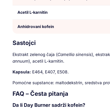
Acetil L-karnitin
Anhidrovani kofein
Sastojci
Ekstrakt zelenog čaja (
Camellia sinensis
), ekstra
annuum
), acetil L-karnitin.
Kapsula:
E464, E407, E508.
Pomoćne supstance: maltodekstrin, sredstva prot
FAQ – Česta pitanja
Da li Day Burner sadrži kofein?