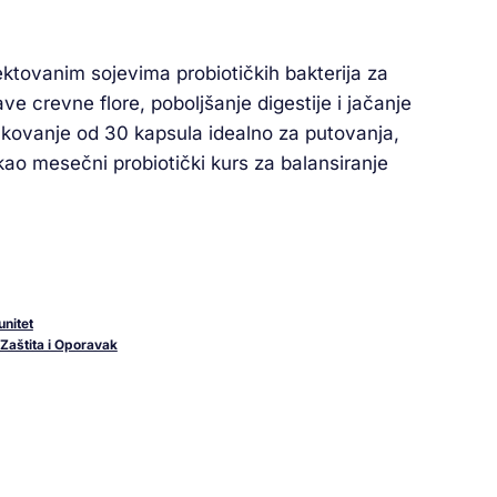
ektovanim sojevima probiotičkih bakterija za
e crevne flore, poboljšanje digestije i jačanje
kovanje od 30 kapsula idealno za putovanja,
 kao mesečni probiotički kurs za balansiranje
unitet
Zaštita i Oporavak