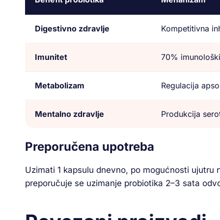
Digestivno zdravlje
Kompetitivna in
Imunitet
70% imunoloških
Metabolizam
Regulacija apsor
Mentalno zdravlje
Produkcija ser
Preporučena upotreba
Uzimati 1 kapsulu dnevno, po mogućnosti ujutru n
preporučuje se uzimanje probiotika 2–3 sata odvo