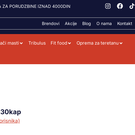
 ZA PORUDZBINE IZNAD 4000DIN
Brendovi
Akcije
Blog
O nama
Kontakt
ači masti
Tribulus
Fit food
Oprema za teretanu
, 30kap
orisnika)