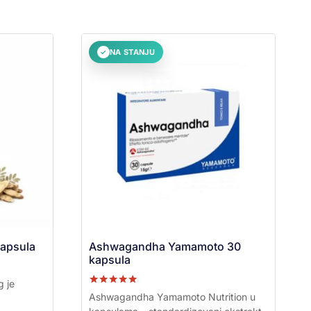
NA STANJU
✓
kapsula
Ashwagandha Yamamoto 30
kapsula
 je
Ocenjeno sa
Ashwagandha Yamamoto Nutrition u
5.00