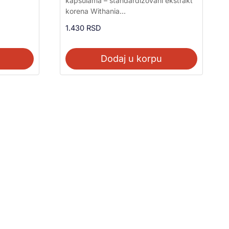
kapsulama – standardizovani ekstrakt
od 5
korena Withania...
1.430
RSD
Dodaj u korpu