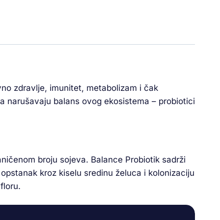
vno zdravlje, imunitet, metabolizam i čak
na narušavaju balans ovog ekosistema – probiotici
graničenom broju sojeva. Balance Probiotik sadrži
a opstanak kroz kiselu sredinu želuca i kolonizaciju
floru.