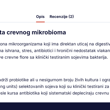
Opis
Recenzije (2)
tita crevnog mikrobioma
iona mikroorganizama koji ima direktan uticaj na digesti
shrana, stres, antibiotici i hronični nedostatak vlaka
e crevne flore sa klinički testiranim sojevima bakterija.
adrži probiotike ali u nesigurnom broju živih kultura i o
g units) selektovanih sojeva koji su klinički testirani z
e kursa antibiotika koji sistematski depleciraju crevnu 