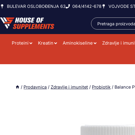
BULEVAR OSLOBOĐENJA 63
064/4142-678
VOJVODE ST
Proteini
Kreatin
Aminokiseline
Zdravlje i imuni
/
Prodavnica
/
Zdravlje i imunitet
/
Probiotik
/
Balance P