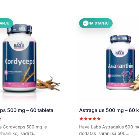
TANJU
NA STANJU
✓
s 500 mg – 60 tableta
Astragalus 500 mg – 60 
a
Ocenjeno sa
s Cordyceps 500 mg je
Haya Labs Astragalus 500 mg
5.00
hrani koji sadrži...
dodatak ishrani sa 500...
od 5