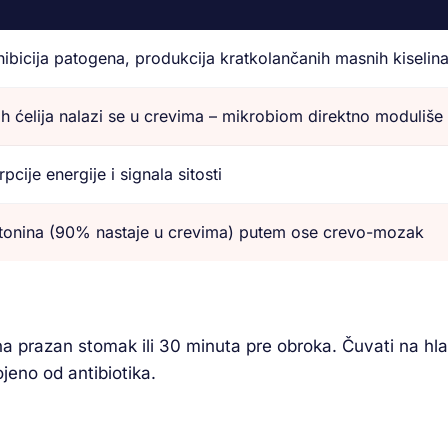
hibicija patogena, produkcija kratkolančanih masnih kiselin
 ćelija nalazi se u crevima – mikrobiom direktno moduliše 
pcije energije i signala sitosti
otonina (90% nastaje u crevima) putem ose crevo-mozak
a prazan stomak ili 30 minuta pre obroka. Čuvati na hl
jeno od antibiotika.