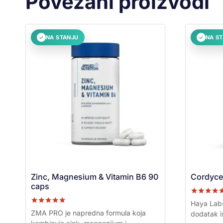
Povezani proizvodi
NA STANJU
NA S
✓
✓
Zinc, Magnesium & Vitamin B6 90
Cordycep
caps
Ocenjeno s
Haya Lab
5.00
Ocenjeno sa
ZMA PRO je napredna formula koja
dodatak is
od 5
5.00