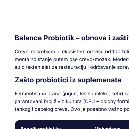
Balance Probiotik – obnova i zaš
Crevni mikrobiom je ekosistem od više od 100 tril
mentalno stanje putem ose crevo-mozak. Moderna i
su direktan alat za restauraciju i održavanje zdrav
Zašto probiotici iz suplemenata
Fermentisana hrana (jogurt, kiselo mleko, kefir) s
garantovani broj živih kultura (CFU – colony formin
tankog i debelog creva. Ovo je posebno važno posl
Benefit probiotika
Mehanizam