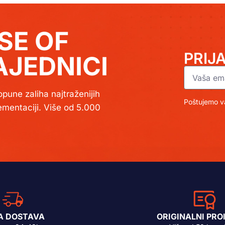
SE OF
PRIJ
JEDNICI
pune zaliha najtraženijih
Poštujemo va
lementaciji. Više od 5.000
A DOSTAVA
ORIGINALNI PRO