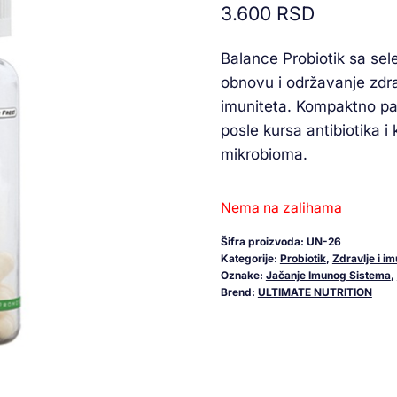
3.600
RSD
na osnovu
ocene
kupca
Balance Probiotik sa sel
obnovu i održavanje zdrav
imuniteta. Kompaktno pa
posle kursa antibiotika i
mikrobioma.
Nema na zalihama
Šifra proizvoda:
UN-26
Kategorije:
Probiotik
,
Zdravlje i im
Oznake:
Jačanje Imunog Sistema
,
Brend:
ULTIMATE NUTRITION