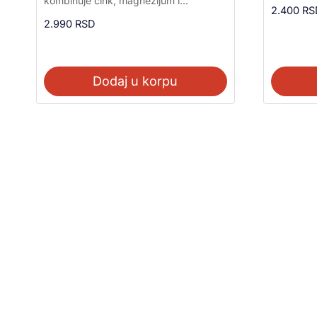
kombinuje cink, magnezijum i...
od 5
2.400
RS
2.990
RSD
Dodaj u korpu